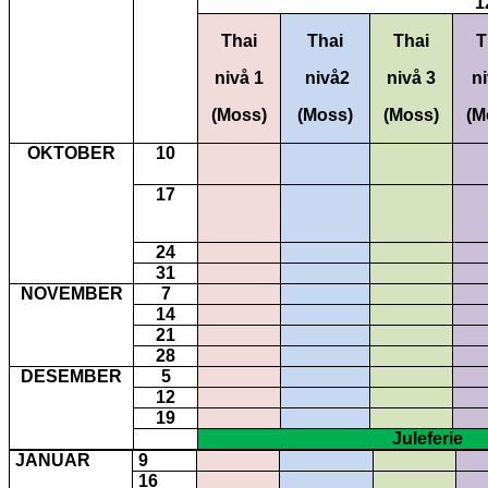
1
Thai
Thai
Thai
T
nivå 1
nivå
2
nivå 3
n
(Moss)
(Moss)
(Moss)
(M
OKTOBER
10
17
24
31
NOVEMBER
7
14
21
2
8
DESEMBER
5
12
19
Juleferie
JANUAR
9
16