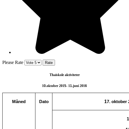
Please Rate
Thaiskole aktiviteter
1
0
.oktober 201
5
- 1
1
.juni 201
6
1
.
Måned
Dato
7
oktober 
1