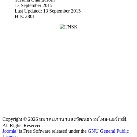
13 September 2015
Last Updated: 13 September 2015
Hits: 2801
ศูนย์การเรียนรู้ เขตเอิสท์โฟลด์
สมาคมภาษาและวัฒนธรรม
ประเทศนอร์เวย์
ไทย-นอร์เวย์
THAI/NORSK SPRÅK- OG
Thailand NFE Learning
KULTURFORENING
Centre, Østfold,
Postadresse: Postboks 775
Norway
Krapfoss, 15019 Moss
Adresse: Kiellands
gate 10, 1767
Halden, Norway
Organisasjonsnr: 994 598 155
Bankkonto: 6120 05 75171 Vipps: 112671
Copyright © 2026 สมาคมภาษาและวัฒนธรรมไทย-นอร์เวย์!.
All Rights Reserved.
Joomla!
is Free Software released under the
GNU General Public
License.